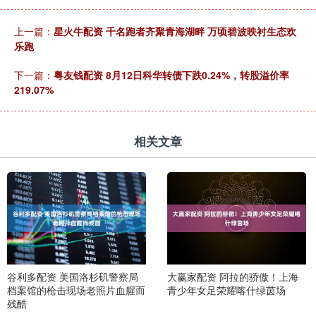
上一篇：
星火牛配资 千名跑者齐聚青海湖畔 万顷碧波映衬生态欢
乐跑
下一篇：
粤友钱配资 8月12日科华转债下跌0.24%，转股溢价率
219.07%
相关文章
谷利多配资 美国洛杉矶警察局
大赢家配资 阿拉的骄傲！上海
档案馆的枪击现场老照片血腥而
青少年女足荣耀喀什绿茵场
残酷