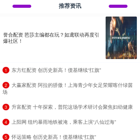
推荐资讯
誉合配资 芭莎主编都在玩？如鸢联动再度引
爆社区！
​东方红配资 创历史新高！债基继续“扛旗”
1
​大赢家配资 阿拉的骄傲！上海青少年女足荣耀喀什绿茵
2
场
​升富配资 十年探索，普陀这场学术研讨会聚焦妇幼健康
3
​上阳网 纽约暴雨地铁被淹，乘客上演“八仙过海”
4
​怀远策略 创历史新高！债基继续“扛旗”
5