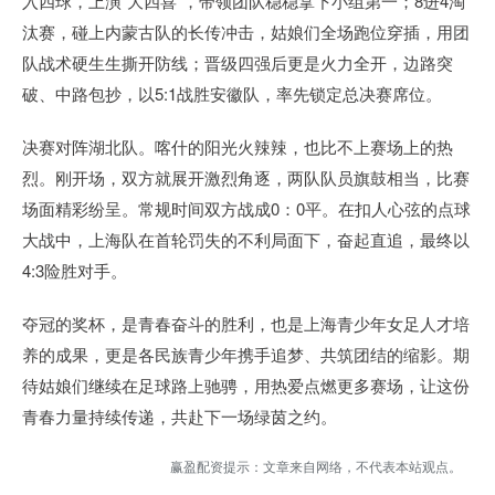
入四球，上演“大四喜”，带领团队稳稳拿下小组第一；8进4淘
汰赛，碰上内蒙古队的长传冲击，姑娘们全场跑位穿插，用团
队战术硬生生撕开防线；晋级四强后更是火力全开，边路突
破、中路包抄，以5:1战胜安徽队，率先锁定总决赛席位。
决赛对阵湖北队。喀什的阳光火辣辣，也比不上赛场上的热
烈。刚开场，双方就展开激烈角逐，两队队员旗鼓相当，比赛
场面精彩纷呈。常规时间双方战成0：0平。在扣人心弦的点球
大战中，上海队在首轮罚失的不利局面下，奋起直追，最终以
4:3险胜对手。
夺冠的奖杯，是青春奋斗的胜利，也是上海青少年女足人才培
养的成果，更是各民族青少年携手追梦、共筑团结的缩影。期
待姑娘们继续在足球路上驰骋，用热爱点燃更多赛场，让这份
青春力量持续传递，共赴下一场绿茵之约。
赢盈配资提示：文章来自网络，不代表本站观点。