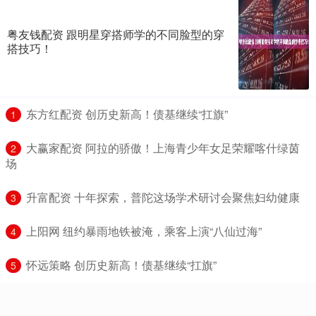
粤友钱配资 跟明星穿搭师学的不同脸型的穿
搭技巧！
​东方红配资 创历史新高！债基继续“扛旗”
1
​大赢家配资 阿拉的骄傲！上海青少年女足荣耀喀什绿茵
2
场
​升富配资 十年探索，普陀这场学术研讨会聚焦妇幼健康
3
​上阳网 纽约暴雨地铁被淹，乘客上演“八仙过海”
4
​怀远策略 创历史新高！债基继续“扛旗”
5