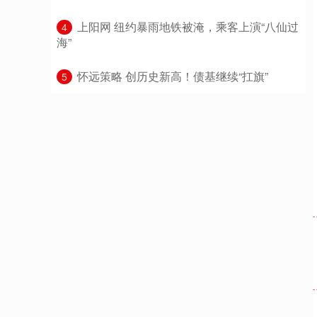
​上阳网 纽约暴雨地铁被淹，乘客上演“八仙过
4
海”
​怀远策略 创历史新高！债基继续“扛旗”
5