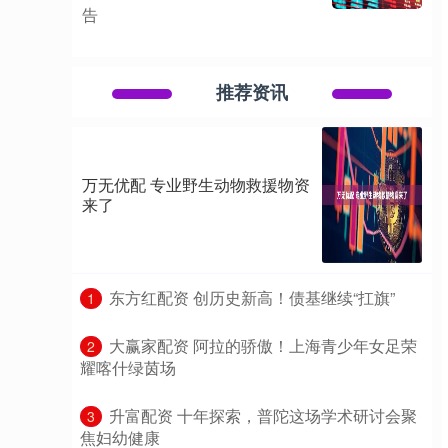
告
推荐资讯
万无优配 专业野生动物救援物资
来了
​东方红配资 创历史新高！债基继续“扛旗”
1
​大赢家配资 阿拉的骄傲！上海青少年女足荣
2
耀喀什绿茵场
​升富配资 十年探索，普陀这场学术研讨会聚
3
焦妇幼健康