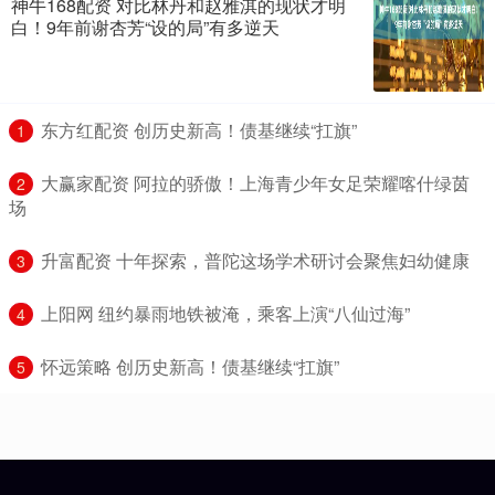
神牛168配资 对比林丹和赵雅淇的现状才明
白！9年前谢杏芳“设的局”有多逆天
​东方红配资 创历史新高！债基继续“扛旗”
1
​大赢家配资 阿拉的骄傲！上海青少年女足荣耀喀什绿茵
2
场
​升富配资 十年探索，普陀这场学术研讨会聚焦妇幼健康
3
​上阳网 纽约暴雨地铁被淹，乘客上演“八仙过海”
4
​怀远策略 创历史新高！债基继续“扛旗”
5