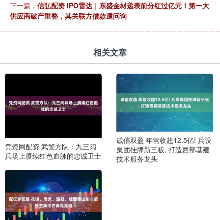
下一篇：
信弘配资 IPO雷达｜东盛金材递表前分红过亿元！第一大
供应商破产重整，其关联方借款遭问询
相关文章
诚信双盈 年营收超12.5亿! 兵设
凭资网配资 武警方队：九三阅
集团挂牌新三板, 打造西部基建
兵场上赓续红色血脉的忠诚卫士
技术服务龙头