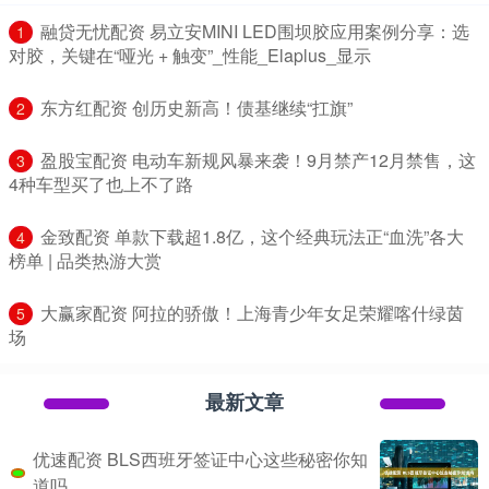
​融贷无忧配资 易立安MINI LED围坝胶应用案例分享：选
1
对胶，关键在“哑光 + 触变”_性能_Elaplus_显示
​东方红配资 创历史新高！债基继续“扛旗”
2
​盈股宝配资 电动车新规风暴来袭！9月禁产12月禁售，这
3
4种车型买了也上不了路
​金致配资 单款下载超1.8亿，这个经典玩法正“血洗”各大
4
榜单 | 品类热游大赏
​大赢家配资 阿拉的骄傲！上海青少年女足荣耀喀什绿茵
5
场
最新文章
优速配资 BLS西班牙签证中心这些秘密你知
道吗