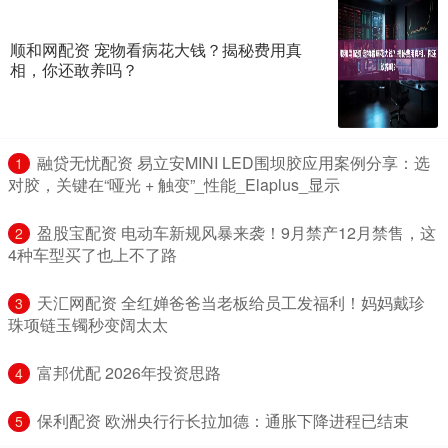
顺和网配资 宠物看病花大钱？揭秘费用真
相，你还敢养吗？
​融贷无忧配资 易立安MINI LED围坝胶应用案例分享：选
1
对胶，关键在“哑光 + 触变”_性能_Elaplus_显示
​盈股宝配资 电动车新规风暴来袭！9月禁产12月禁售，这
2
4种车型买了也上不了路
​天汇网配资 全红婵爸爸当老板给员工发福利！妈妈戴珍
3
珠项链玉镯秒变阔太太
​富邦优配 2026年投资思路
4
​保利配资 欧洲央行行长拉加德：通胀下降进程已结束
5