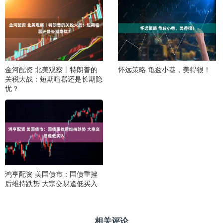
金河配资 北美观察丨特朗普的
怀远策略 龟兹小巷，美得很！
关税大战：短期喧嚣还是长期隐
忧？
鸿亨配资 美国债市：国债重挫
后维持跌势 大宗交易逢低买入
相关评论