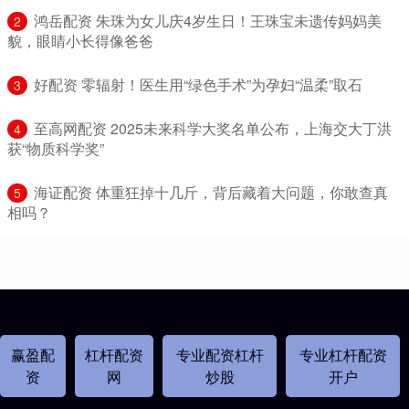
​鸿岳配资 朱珠为女儿庆4岁生日！王珠宝未遗传妈妈美
2
貌，眼睛小长得像爸爸
​好配资 零辐射！医生用“绿色手术”为孕妇“温柔”取石
3
​至高网配资 2025未来科学大奖名单公布，上海交大丁洪
4
获“物质科学奖”
​海证配资 体重狂掉十几斤，背后藏着大问题，你敢查真
5
相吗？
赢盈配
杠杆配资
专业配资杠杆
专业杠杆配资
资
网
炒股
开户