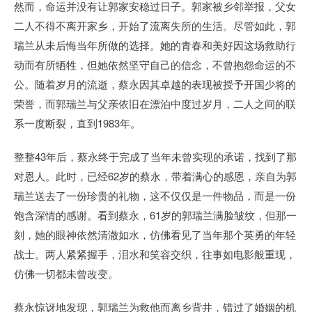
然而，命运并没有让郭家安稳过日子。郭家被乡邻举报，父女
二人不得不离开家乡，开始了流离失所的生活。尽管如此，郭
瑞兰从未后悔当年所做的选择。她的青春和美好因这场救助行
动而有所牺牲，但她依然坚守自己的信念，不曾抱怨命运的不
公。随着岁月的流逝，蔡永因其卓越的表现被授予开国少将的
荣誉，而郭瑞兰与父亲依旧在漂泊中度过岁月，二人之间的联
系一度断裂，直到1983年。
整整43年后，蔡永终于完成了当年未曾实现的承诺，找到了那
对恩人。此时，已经62岁的蔡永，带着满心的感恩，亲自为郭
瑞兰送去了一份珍贵的礼物，这不仅仅是一件物品，而是一份
饱含深情的感谢。看到蔡永，61岁的郭瑞兰满脸皱纹，但那一
刻，她的眼神依然清澈如水，仿佛看见了当年那个英勇的年轻
战士。两人紧紧握手，泪水和笑容交织，往事如电影般重现，
仿佛一切都未曾改变。
蔡永惊讶地发现，郭瑞兰为救他而离乡背井，错过了婚姻的机