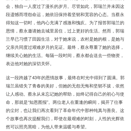
会，独自一人度过了漫长的岁月。尽管如此，郭瑞兰并未因这
段遗憾而埋怨命运，她依旧保持着坚韧和宽容的心态。当蔡永
得知这一切时，他内心充满了感激和愧疚。为了报答郭瑞兰的
恩情，蔡永邀请她去城里居住，过上更好的生活。然而，郭瑞
兰早已习惯了田园生活，对于她来说，农村是她的根，是她与
父亲共同度过艰难岁月的见证。最终，蔡永尊重了她的选择，
继续关心她的生活。每隔一段时间，蔡永都会送去一些物资，
表达他对她的深切关怀。
这一段跨越了43年的恩情故事，最终在时光中得到了圆满。郭
瑞兰虽错失了青春的美好，但她的无怨无悔和坚韧不拔，依然
让人感动。蔡永从未忘记她的帮助，始终记得自己的初心与使
命，那就是“知恩图报”。两位老人在重逢的瞬间，揭开了往事
的尘封，也让我们再次看到了革命年代中那种纯真与善良。这
个故事也再次提醒我们，即使在最艰难的时刻，人性的光辉依
然可以照亮黑暗，为他人带来温暖与希望。