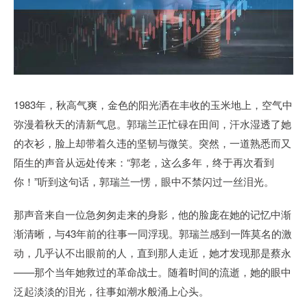
1983年，秋高气爽，金色的阳光洒在丰收的玉米地上，空气中
弥漫着秋天的清新气息。郭瑞兰正忙碌在田间，汗水湿透了她
的衣衫，脸上却带着久违的坚韧与微笑。突然，一道熟悉而又
陌生的声音从远处传来：“郭老，这么多年，终于再次看到
你！”听到这句话，郭瑞兰一愣，眼中不禁闪过一丝泪光。
那声音来自一位急匆匆走来的身影，他的脸庞在她的记忆中渐
渐清晰，与43年前的往事一同浮现。郭瑞兰感到一阵莫名的激
动，几乎认不出眼前的人，直到那人走近，她才发现那是蔡永
——那个当年她救过的革命战士。随着时间的流逝，她的眼中
泛起淡淡的泪光，往事如潮水般涌上心头。