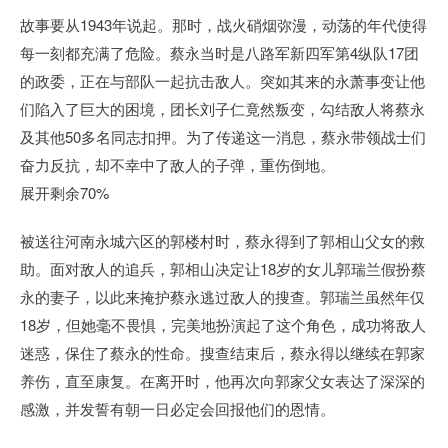
故事要从1943年说起。那时，战火硝烟弥漫，动荡的年代使得
每一刻都充满了危险。蔡永当时是八路军新四军第4纵队17团
的政委，正在与部队一起抗击敌人。突如其来的永萧事变让他
们陷入了巨大的困境，团长刘子仁竟然叛变，勾结敌人将蔡永
及其他50多名同志扣押。为了传递这一消息，蔡永带领战士们
奋力反抗，却不幸中了敌人的子弹，重伤倒地。
展开剩余70%
被送往河南永城六区的郭楼村时，蔡永得到了郭相山父女的救
助。面对敌人的追兵，郭相山决定让18岁的女儿郭瑞兰假扮蔡
永的妻子，以此来掩护蔡永逃过敌人的搜查。郭瑞兰虽然年仅
18岁，但她毫不畏惧，完美地扮演起了这个角色，成功将敌人
迷惑，保住了蔡永的性命。搜查结束后，蔡永得以继续在郭家
养伤，直至康复。在离开时，他再次向郭家父女表达了深深的
感激，并发誓有朝一日必定会回报他们的恩情。