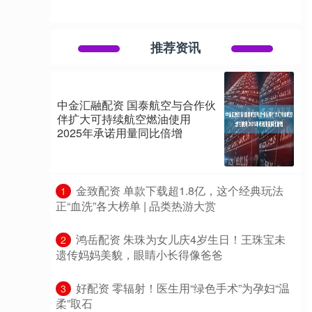
推荐资讯
中金汇融配资 国泰航空与合作伙
伴扩大可持续航空燃油使用
2025年承诺用量同比倍增
​金致配资 单款下载超1.8亿，这个经典玩法
1
正“血洗”各大榜单 | 品类热游大赏
​鸿岳配资 朱珠为女儿庆4岁生日！王珠宝未
2
遗传妈妈美貌，眼睛小长得像爸爸
​好配资 零辐射！医生用“绿色手术”为孕妇“温
3
柔”取石